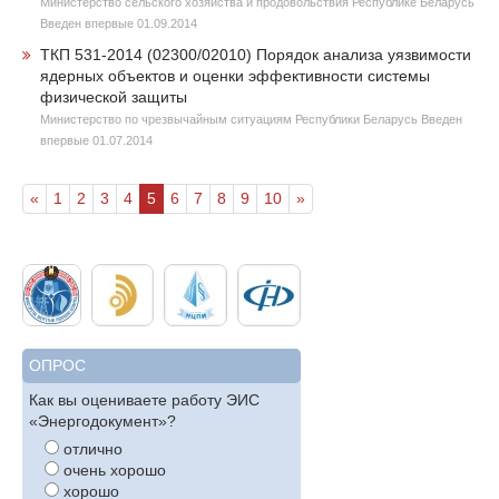
Министерство сельского хозяйства и продовольствия Республике Беларусь
Введен впервые 01.09.2014
ТКП 531-2014 (02300/02010) Порядок анализа уязвимости
ядерных объектов и оценки эффективности системы
физической защиты
Министерство по чрезвычайным ситуациям Республики Беларусь Введен
впервые 01.07.2014
«
1
2
3
4
5
6
7
8
9
10
»
ОПРОС
Как вы оцениваете работу ЭИС
«Энергодокумент»?
отлично
очень хорошо
хорошо