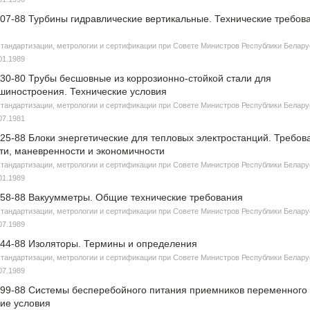
07-88 Турбины гидравлические вертикальные. Технические требов
стандартизации, метрологии и сертификации при Совете Министров Республики Белар
01.1989
30-80 Трубы бесшовные из коррозионно-стойкой стали для
шиностроения. Технические условия
стандартизации, метрологии и сертификации при Совете Министров Республики Белар
07.1981
25-88 Блоки энергетические для тепловых электростанций. Требов
ти, маневренности и экономичности
стандартизации, метрологии и сертификации при Совете Министров Республики Белар
01.1989
58-88 Вакуумметры. Общие технические требования
стандартизации, метрологии и сертификации при Совете Министров Республики Белар
07.1989
44-88 Изоляторы. Термины и определения
стандартизации, метрологии и сертификации при Совете Министров Республики Белар
07.1989
99-88 Системы бесперебойного питания приемников переменного
кие условия