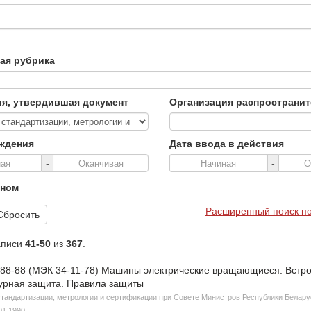
ая рубрика
я, утвердившая документ
Организация распространи
рждения
Дата ввода в действия
-
-
нном
Расширенный поиск по
Сбросить
аписи
41-50
из
367
.
88-88 (МЭК 34-11-78) Машины электрические вращающиеся. Встр
урная защита. Правила защиты
стандартизации, метрологии и сертификации при Совете Министров Республики Белар
01.1990