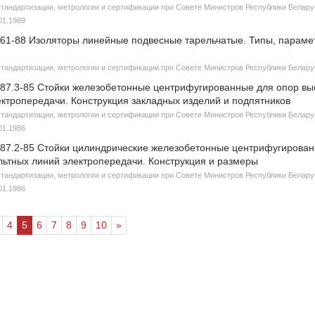
стандартизации, метрологии и сертификации при Совете Министров Республики Белар
01.1989
61-88 Изоляторы линейные подвесные тарельчатые. Типы, параме
стандартизации, метрологии и сертификации при Совете Министров Республики Белар
87.3-85 Стойки железобетонные центрифугированные для опор вы
ектропередачи. Конструкция закладных изделий и подпятников
стандартизации, метрологии и сертификации при Совете Министров Республики Белар
01.1986
87.2-85 Стойки цилиндрические железобетонные центрифугирован
льтных линий электропередачи. Конструкция и размеры
стандартизации, метрологии и сертификации при Совете Министров Республики Белар
01.1986
4
5
6
7
8
9
10
»