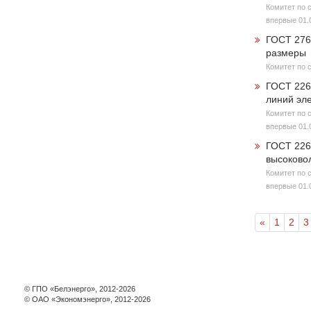
Комитет по 
впервые 01.
ГОСТ 276
размеры
Комитет по 
ГОСТ 226
линий эл
Комитет по 
впервые 01.
ГОСТ 226
высоково
Комитет по 
впервые 01.
«
1
2
3
© ГПО «Белэнерго», 2012-2026
© ОАО «Экономэнерго», 2012-2026