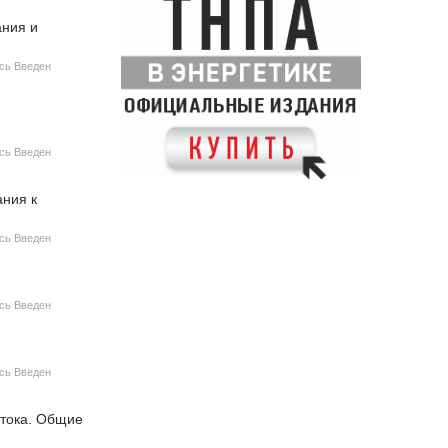
ания и
усь Введен
усь Введен
ания к
усь Введен
усь Введен
усь Введен
 тока. Общие