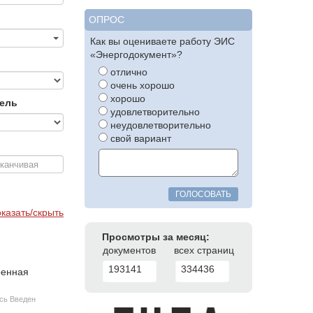
ОПРОС
Как вы оцениваете работу ЭИС
«Энергодокумент»?
отлично
очень хорошо
хорошо
тель
удовлетворительно
неудовлетворительно
свой вариант
ГОЛОСОВАТЬ
казать/скрыть
Просмотры за месяц:
документов
всех страниц
193141
334436
оенная
усь Введен