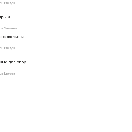
усь Введен
тры и
усь Заменен
соковольтных
усь Введен
ные для опор
усь Введен