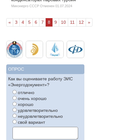
Минэнерго СССР Отменен 01.07.2024
«
3
4
5
6
7
8
9
10
11
12
»
ОПРОС
Как вы оцениваете работу ЭИС
«Энергодокумент»?
отлично
очень хорошо
хорошо
удовлетворительно
неудовлетворительно
свой вариант