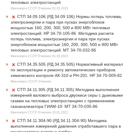
тепловых электростанций
Минэнерго СССР Отменен 01.03.2023
СТП 34.09.106 (РД 34.09.106) Нормы потерь топлива,
электроэнергии и пара при пусках энергоблоков
мощностью 160, 200, 300, 500 и 800 МВт тепловых
электростанций: HP 34-70-105-86. Методика расчета
потерь топлива, электроэнергии и пара при пусках
энергоблоков мощностью 160, 200, 300, 500 и 800 МВт
тепловых электростанций: МТ 34-70-032-86
Минэнерго СССР Отменен 01.03.2023
СТП 34.35.505 (РД 34.35.505) Нормативный материал
по эксплуатации и ремонту автоматических приборов
химического контроля АК-310 и РН-201: HP 34-70-009-82
Минэнерго СССР Отменен
СТП 34.11.305 (РД 34.11.305) Методика выполнения
измерений валового выброса двуокиси серы с дымовыми
газами на тепловых электростанциях с применением
газоанализатора ГИАМ-10: МТ 34-70-035-86
Минэнерго СССР Отменен 15.01.2021
СТП 34.11.304-90 (РД 34.11.304-90) Методика
выполнения измерений давления отработавшего пара в
конденсаторах паровых турбин