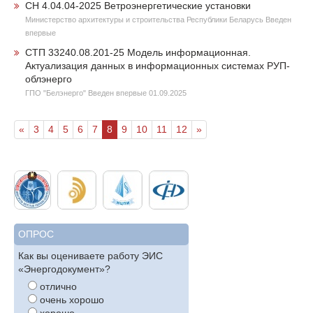
СН 4.04.04-2025 Ветроэнергетические установки
Министерство архитектуры и строительства Республики Беларусь Введен
впервые
СТП 33240.08.201-25 Модель информационная.
Актуализация данных в информационных системах РУП-
облэнерго
ГПО "Белэнерго" Введен впервые 01.09.2025
«
3
4
5
6
7
8
9
10
11
12
»
ОПРОС
Как вы оцениваете работу ЭИС
«Энергодокумент»?
отлично
очень хорошо