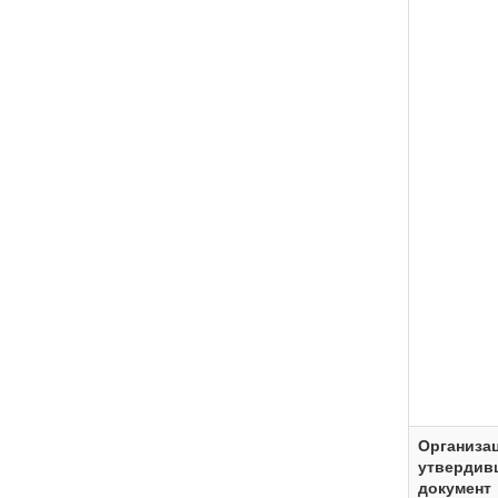
Организац
утвердив
документ