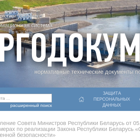
гетики "Белэнерго"
рмационная система
РГОДОКУМ
нормативные технические документы по
ЗАЩИТА
а ...
ПЕРСОНАЛЬНЫХ
ДАННЫХ
расширенный поиск
ление Совета Министров Республики Беларусь от 05
мерах по реализации Закона Республики Беларусь «
нной безопасности»