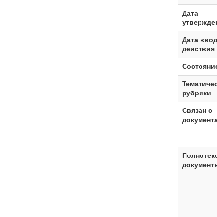
Дата
утвержде
Дата ввод
действия
Состояни
Тематиче
рубрики
Связан с
документ
Полнотек
документ