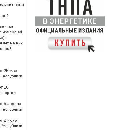
промышленной
нной
авления
е изменений
я);
емых на них
ленной
от 25 мая
 Республики
т 16
т-портал
т 5 апреля
 Республики
от 2 июля
 Республики