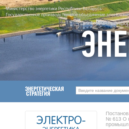
Министерство энергетики Республики Беларусь
Государственное производственное объединение электроэнер
Электронная инфо
ЭНЕ
Введите название документ
Постанов
ЭЛЕКТРО-
№ 613 О 
промышле