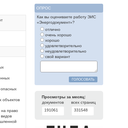
ОПРОС
Как вы оцениваете работу ЭИС
от
«Энергодокумент»?
отлично
очень хорошо
хорошо
удовлетворительно
неудовлетворительно
свой вариант
ых
енных
ГОЛОСОВАТЬ
 опасных
Просмотры за месяц:
х объектов
документов
всех страниц
191061
331548
 на право
 видов
ышленной