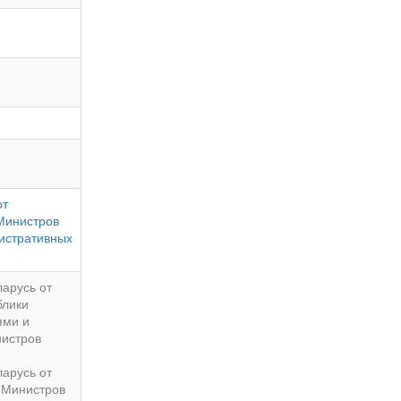
от
Министров
истративных
арусь от
блики
ями и
нистров
арусь от
а Министров