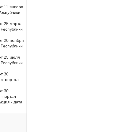
т 11 января
Республики
т 25 марта
 Республики
т 20 ноября
 Республики
от 25 июля
 Республики
т 30
ет-портал
т 30
т-портал
акция - дата