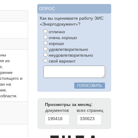
ОПРОС
Как вы оцениваете работу ЭИС
«Энергодокумент»?
отлично
очень хорошо
хорошо
удовлетворительно
аны
неудовлетворительно
ия их
свой вариант
е,
орение
астоящего и
ан на
ГОЛОСОВАТЬ
ние,
области.
Просмотры за месяц:
документов
всех страниц
190416
330623