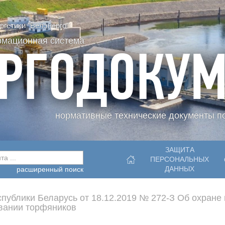
гетики "Белэнерго"
рмационная система
РГОДОКУМ
нормативные технические документы по
ЗАЩИТА
а ...
ПЕРСОНАЛЬНЫХ
ДАННЫХ
расширенный поиск
спублики Беларусь от 18.12.2019 № 272-З Об охране 
вании торфяников