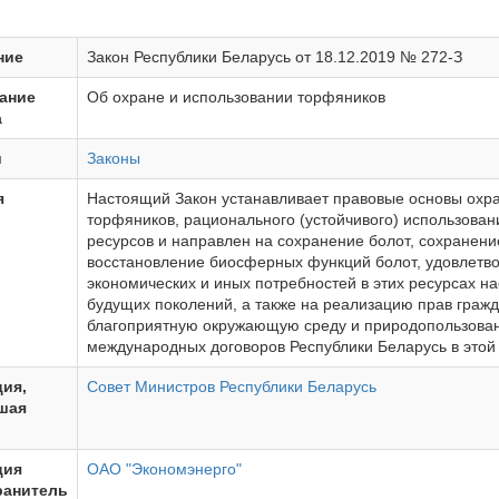
ние
Закон Республики Беларусь от 18.12.2019 № 272-З
ание
Об охране и использовании торфяников
а
и
Законы
я
Настоящий Закон устанавливает правовые основы охр
торфяников, рационального (устойчивого) использован
ресурсов и направлен на сохранение болот, сохранени
восстановление биосферных функций болот, удовлетв
экономических и иных потребностей в этих ресурсах н
будущих поколений, а также на реализацию прав гражд
благоприятную окружающую среду и природопользова
международных договоров Республики Беларусь в этой 
ия,
Совет Министров Республики Беларусь
шая
ция
ОАО "Экономэнерго"
ранитель