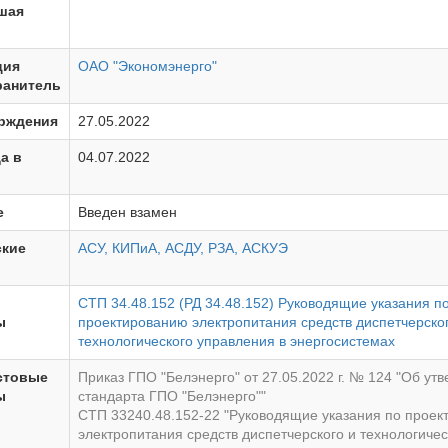
шая
ция
ОАО "Экономэнерго"
ранитель
ерждения
27.05.2022
а в
04.07.2022
е
Введен взамен
ские
АСУ, КИПиА, АСДУ, РЗА, АСКУЭ
СТП 34.48.152 (РД 34.48.152) Руководящие указания п
ы
проектированию электропитания средств диспетчерско
технологического управления в энергосистемах
стовые
Приказ ГПО "Белэнерго" от 27.05.2022 г. № 124 "Об ут
ы
стандарта ГПО "Белэнерго""
СТП 33240.48.152-22 "Руководящие указания по прое
электропитания средств диспетчерского и технологичес