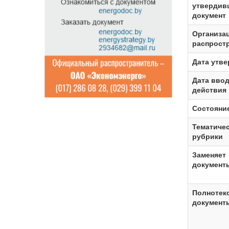
утвердив
документ
Организа
распрост
Дата утв
Дата ввод
действия
Состояни
Тематиче
рубрики
Заменяет
документ
Полнотек
документ