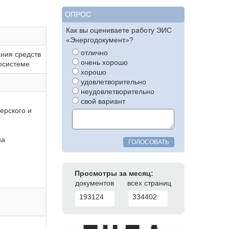
ОПРОС
Как вы оцениваете работу ЭИС
«Энергодокумент»?
отлично
ния средств
очень хорошо
госистеме
хорошо
удовлетворительно
неудовлетворительно
свой вариант
ерского и
на
ГОЛОСОВАТЬ
Просмотры за месяц:
документов
всех страниц
193124
334402