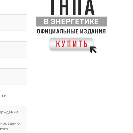
о
го и
верждении
ктированию
кого