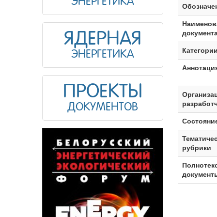
ЭНЕРГЕТИКА
Обозначе
Наименов
документ
ЯДЕРНАЯ
Категори
ЭНЕРГЕТИКА
Аннотаци
ПРОЕКТЫ
Организа
разработ
ДОКУМЕНТОВ
Состояни
Тематиче
рубрики
Полнотек
документ