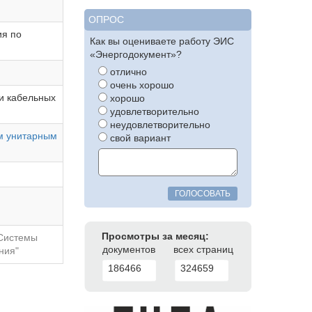
ОПРОС
ия по
Как вы оцениваете работу ЭИС
«Энергодокумент»?
отлично
очень хорошо
и кабельных
хорошо
удовлетворительно
неудовлетворительно
м унитарным
свой вариант
ГОЛОСОВАТЬ
Просмотры за месяц:
"Системы
документов
всех страниц
ния"
186466
324659