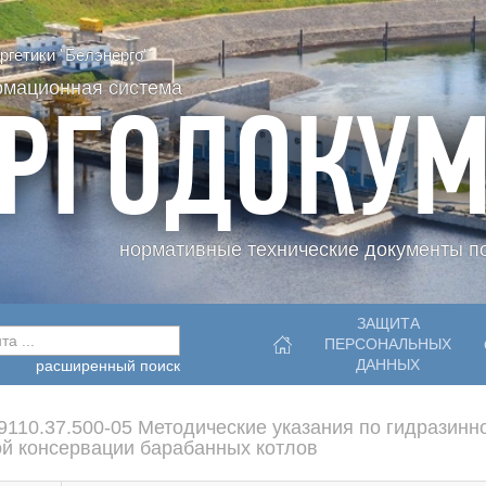
гетики "Белэнерго"
рмационная система
РГОДОКУМ
нормативные технические документы по
ЗАЩИТА
а ...
ПЕРСОНАЛЬНЫХ
ДАННЫХ
расширенный поиск
110.37.500-05 Методические указания по гидразинн
й консервации барабанных котлов