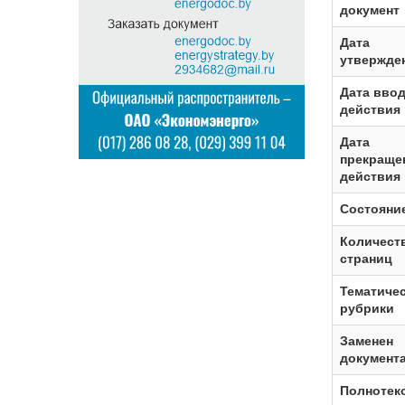
документ
Дата
утвержде
Дата ввод
действия
Дата
прекраще
действия
Состояни
Количест
страниц
Тематиче
рубрики
Заменен
документ
Полнотек