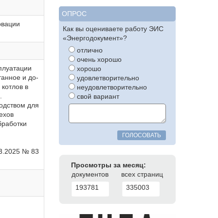
ОПРОС
рвации
Как вы оцениваете работу ЭИС
«Энергодокумент»?
отлично
очень хорошо
плуатации
хорошо
танное и до-
удовлетворительно
 котлов в
неудовлетворительно
.
свой вариант
одством для
ехов
бработки
ГОЛОСОВАТЬ
03.2025 № 83
Просмотры за месяц:
документов
всех страниц
193781
335003