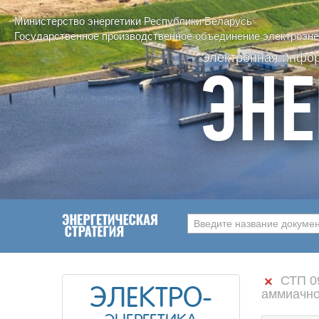
Министерство энергетики Республики Беларусь
Государственное производственное объединение электроэнер
Электронная инфо
ЭНЕ
Введите название документ
СТП 09
ЭЛЕКТРО-
аммиачно