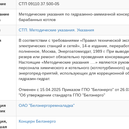
ние
СТП 09110.37.500-05
ание
Методические указания по гидразинно-аммиачной консе
а
барабанных котлов
и
СТП. Методические указания. Указания
я
В соответствии с требованиями «Правил технической экс
электрических станций и сетей», 14-е издание, перерабо
полненное, Москва, Энергоатомиздат, 1989 г. При выводе
резерв или ремонт обязательно проведения консервации
Настоящие «Методические указания ….» являются руков
персонала химического и котельного (котлотурбинного) ц
энергопред-приятий, использующих для корреционной о
гидразин-гидрат.
Отменен с 15.04.2025 Приказом ГПО "Белэнерго" от 26.
"Об утверждении стандарта ГПО "Белэнерго"
ция
ОАО "Белэнергоремналадка"
чик
ия,
Концерн Белэнерго
шая