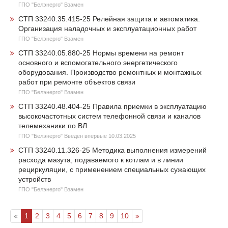
ГПО "Белэнерго" Взамен
СТП 33240.35.415-25 Релейная защита и автоматика.
Организация наладочных и эксплуатационных работ
ГПО "Белэнерго" Взамен
СТП 33240.05.880-25 Нормы времени на ремонт
основного и вспомогательного энергетического
оборудования. Производство ремонтных и монтажных
работ при ремонте объектов связи
ГПО "Белэнерго" Взамен
СТП 33240.48.404-25 Правила приемки в эксплуатацию
высокочастотных систем телефонной связи и каналов
телемеханики по ВЛ
ГПО "Белэнерго" Введен впервые 10.03.2025
СТП 33240.11.326-25 Методика выполнения измерений
расхода мазута, подаваемого к котлам и в линии
рециркуляции, с применением специальных сужающих
устройств
ГПО "Белэнерго" Взамен
«
1
2
3
4
5
6
7
8
9
10
»