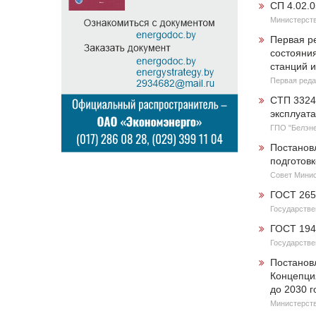
СП 4.02.
Министерств
Первая р
состояни
станций и
Первая реда
СТП 3324
эксплуат
ГПО "Белэне
Постанов
подготовк
Совет Минис
ГОСТ 265
Государстве
ГОСТ 194
Государстве
Постанов
Концепци
до 2030 г
Министерств