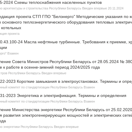
05-2024 Схемы теплоснабжения населенных пунктов
о архитектуры и строительства Республики Беларусь Введен впервые 20.11.2024
едакция проекта СТП ГПО "Белэнерго" Методические указания по 
я основного теплоэнергетического оборудования тепловых электри
 котельных
кция проекта
0.43.100-24 Масла нефтяные турбинные. Требования к приемке, х
ации
рго" Взамен
ление Совета Министров Республики Беларусь от 28.05.2024 № 38
е к работе в осенне-зимний период 2024/2025 года
тров Республики Беларусь Введен впервые
22-2023 Короткие замыкания в электроустановках. Термины и опр
нный комитет по стандартизации Республики Беларусь Взамен
31-2023 Энергетика и электрификация. Термины и определения
нный комитет по стандартизации Республики Беларусь Взамен
ление Министерства энергетики Республики Беларусь от 25.02.202
я развития электрогенерирующих мощностей и электрических сете
ода
о энергетики Республики Беларусь Введен впервые