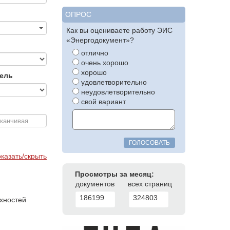
ОПРОС
Как вы оцениваете работу ЭИС
«Энергодокумент»?
отлично
очень хорошо
хорошо
тель
удовлетворительно
неудовлетворительно
свой вариант
ГОЛОСОВАТЬ
казать/скрыть
Просмотры за месяц:
документов
всех страниц
186199
324803
хностей