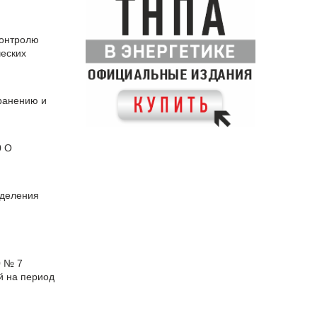
контролю
ческих
ранению и
0 О
еделения
0 № 7
й на период