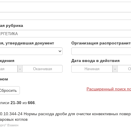
ая рубрика
я, утвердившая документ
Организация распространи
рждения
Дата ввода в действия
-
-
нном
Расширенный поиск по
Сбросить
аписи
21-30
из
666
.
0.10.344-24 Нормы расхода дроби для очистки конвективных повер
паровых котлов
рго" Взамен