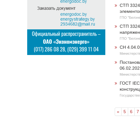
СТП 3324
элементов
ГПО "Белэне
СТП 3324
напряжен
ГПО "Белэне
СН 4.04.
Министерств
Постанов
06.02.20
Министерств
ГОСТ IEC 
конструк
Государстве
«
5
6
7