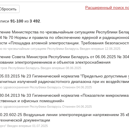
Расширенный поиск по
Сбросить
аписи
91-100
из
3 492
.
ление Министерства по чрезвычайным ситуациям Республики Белар
24 № 70 Нормы и правила по обеспечению ядерной и радиационно
ости «Площадка атомной электростанции. Требования безопасност
о по чрезвычайным ситуациям Республики Беларусь Введен впервые 12.06.2025
ление Совета Министров Республики Беларусь от 06.06.2025 № 30
ровании электроприемников и объектов электроснабжения
тров Республики Беларусь Введен впервые 08.06.2025
 05.03.2015 № 23 Гигиенический норматив "Предельно допустимые 
гнитных излучений радиочастотного диапазона при их воздействии
о здравоохранения Республики Беларусь Отменен 04.06.2025
 30.04.2013 № 33 Гигиенический норматив «Показатели микроклима
ственных и офисных помещений»
о здравоохранения Республики Беларусь Отменен 04.06.2025
0.20.602-25 Воздушные линии электропередачи напряжением 35 к
технической документации
рго" Введен впервые 01.07.2025