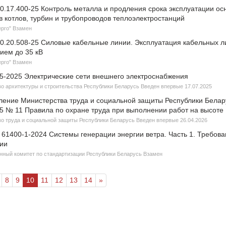
0.17.400-25 Контроль металла и продления срока эксплуатации ос
 котлов, турбин и трубопроводов теплоэлектростанций
рго" Взамен
0.20.508-25 Cиловые кабельные линии. Эксплуатация кабельных л
ием до 35 кВ
рго" Взамен
05-2025 Электрические сети внешнего электроснабжения
о архитектуры и строительства Республики Беларусь Введен впервые 17.07.2025
ление Министерства труда и социальной защиты Республики Белар
25 № 11 Правила по охране труда при выполнении работ на высоте
о труда и социальной защиты Республики Беларусь Введен впервые 26.04.2026
61400-1-2024 Системы генерации энергии ветра. Часть 1. Требова
ции
нный комитет по стандартизации Республики Беларусь Взамен
8
9
10
11
12
13
14
»