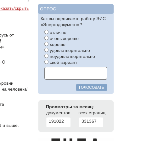
казать/скрыть
ОПРОС
Как вы оцениваете работу ЭИС
«Энергодокумент»?
отлично
усь от
очень хорошо
й
хорошо
и»
удовлетворительно
неудовлетворительно
4 О
свой вариант
уровни
ГОЛОСОВАТЬ
 на человека"
та
Просмотры за месяц:
документов
всех страниц
191022
331367
В и выше.