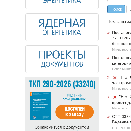
ЭНЕРГЕТИКА
Поиск
ЯДЕРНАЯ
Показаны з
ЭНЕРГЕТИКА
Постанов
22.10.20
безопасн
Министерств
ПРОЕКТЫ
Постанов
категори
ДОКУМЕНТОВ
Совет Минис
ГН от
электрома
Министерств
ГН от
производ
Министерств
СТП 3324
Ведение 
ГПО "Белэне