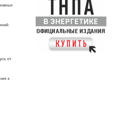
новных
иний
усь от
ния к