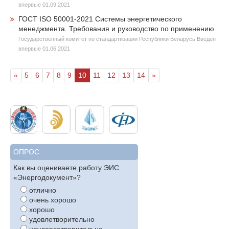
впервые 01.09.2021
ГОСТ ISO 50001-2021 Системы энергетического
менеджмента. Требования и руководство по применению
Государственный комитет по стандартизации Республики Беларусь Введен
впервые 01.06.2021
«
5
6
7
8
9
10
11
12
13
14
»
ОПРОС
Как вы оцениваете работу ЭИС
«Энергодокумент»?
отлично
очень хорошо
хорошо
удовлетворительно